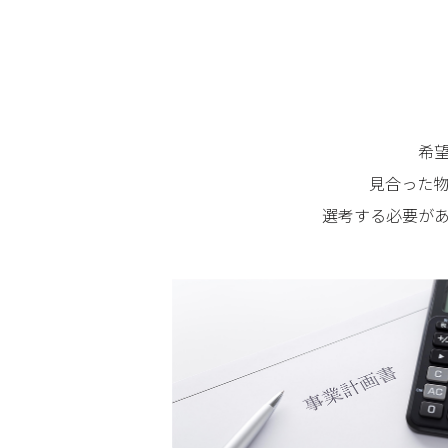
希
見合った
選考する必要が