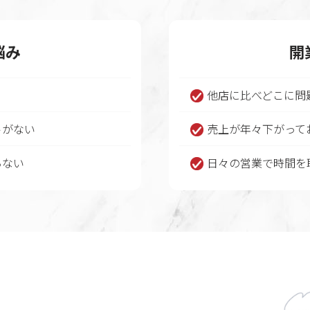
悩み
開
る
他店に比べどこに問
トがない
売上が年々下がって
らない
日々の営業で時間を